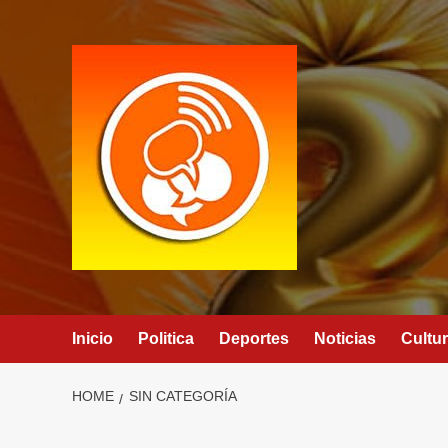
Skip
to
content
Inicio
Politica
Deportes
Noticias
Cultu
HOME
SIN CATEGORÍA