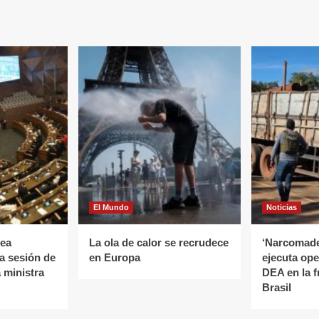
El Mundo
Noticias
lea
La ola de calor se recrudece
‘Narcomader
la sesión de
en Europa
ejecuta ope
a ministra
DEA en la f
Brasil